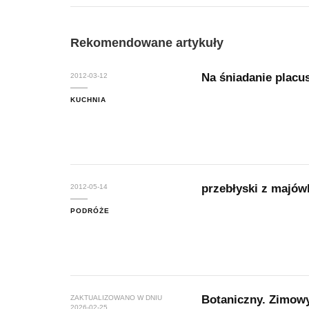
Rekomendowane artykuły
Na śniadanie placu
2012-03-12
KUCHNIA
przebłyski z majów
2012-05-14
PODRÓŻE
Botaniczny. Zimowy
ZAKTUALIZOWANO W DNIU
2026-02-25