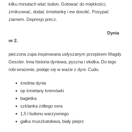
kilku minutach wlać bulion. Gotować do miękkości,
zmiksować, dodać śmietankę i ew dosolić. Posypać
ziarnem. Depresjo precz.
Dynia
nr 2.
pieczona zupa inspirowana usłyszanym przepisem Magdy
Gessler. Inna historia dyniowa, pyszna i słodka. Do tego
robi wrażenie, podaje się w wazie z dyni. Cudo.
średnia dynia
op śmietany kremówki
bagietka
szklanka żółtego sera
1,5 l bulionu warzywnego
gałka muszkatołowa, biały pieprz