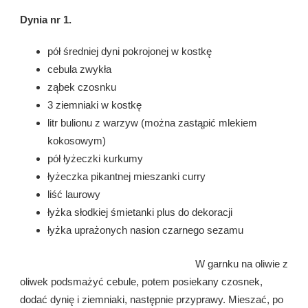
Dynia nr 1.
pół średniej dyni pokrojonej w kostkę
cebula zwykła
ząbek czosnku
3 ziemniaki w kostkę
litr bulionu z warzyw (można zastąpić mlekiem
kokosowym)
pół łyżeczki kurkumy
łyżeczka pikantnej mieszanki curry
liść laurowy
łyżka słodkiej śmietanki plus do dekoracji
łyżka uprażonych nasion czarnego sezamu
W garnku na oliwie z
oliwek podsmażyć cebule, potem posiekany czosnek,
dodać dynię i ziemniaki, następnie przyprawy. Mieszać, po