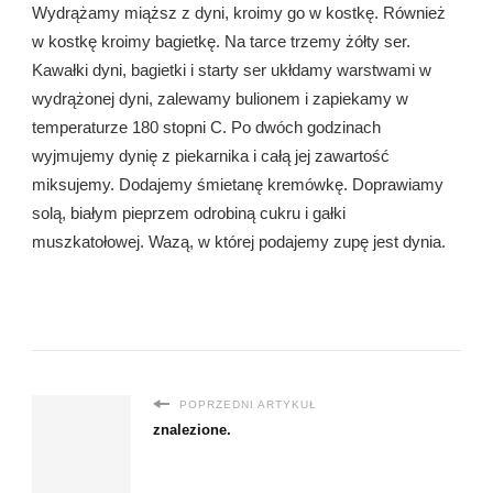
Wydrążamy miąższ z dyni, kroimy go w kostkę. Również
w kostkę kroimy bagietkę. Na tarce trzemy żółty ser.
Kawałki dyni, bagietki i starty ser ukłdamy warstwami w
wydrążonej dyni, zalewamy bulionem i zapiekamy w
temperaturze 180 stopni C. Po dwóch godzinach
wyjmujemy dynię z piekarnika i całą jej zawartość
miksujemy. Dodajemy śmietanę kremówkę. Doprawiamy
solą, białym pieprzem odrobiną cukru i gałki
muszkatołowej. Wazą, w której podajemy zupę jest dynia.
POPRZEDNI ARTYKUŁ
znalezione.