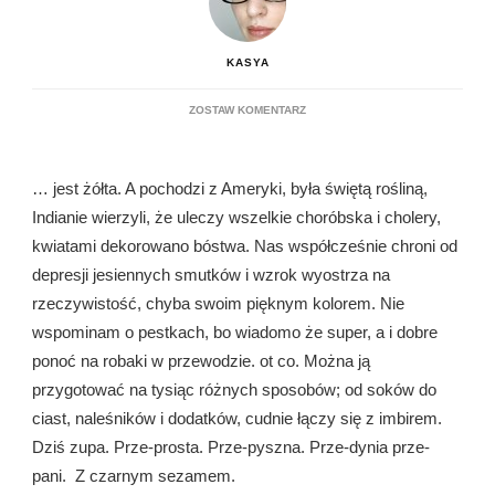
KASYA
DO
ZOSTAW KOMENTARZ
DYNIA…
… jest żółta. A pochodzi z Ameryki, była świętą rośliną,
Indianie wierzyli, że uleczy wszelkie choróbska i cholery,
kwiatami dekorowano bóstwa. Nas współcześnie chroni od
depresji jesiennych smutków i wzrok wyostrza na
rzeczywistość, chyba swoim pięknym kolorem. Nie
wspominam o pestkach, bo wiadomo że super, a i dobre
ponoć na robaki w przewodzie. ot co. Można ją
przygotować na tysiąc różnych sposobów; od soków do
ciast, naleśników i dodatków, cudnie łączy się z imbirem.
Dziś zupa. Prze-prosta. Prze-pyszna. Prze-dynia prze-
pani. Z czarnym sezamem.