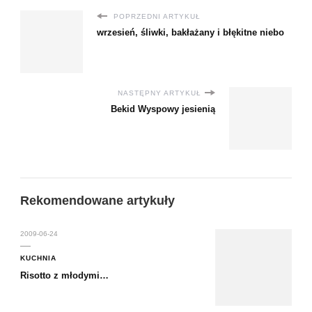
POPRZEDNI ARTYKUŁ
wrzesień, śliwki, bakłażany i błękitne niebo
NASTĘPNY ARTYKUŁ
Bekid Wyspowy jesienią
Rekomendowane artykuły
2009-06-24
KUCHNIA
Risotto z młodymi…