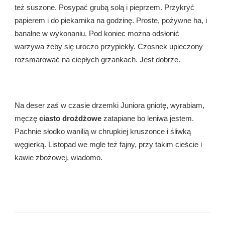
też suszone. Posypać grubą solą i pieprzem. Przykryć
papierem i do piekarnika na godzinę. Proste, pożywne ha, i
banalne w wykonaniu. Pod koniec można odsłonić
warzywa żeby się uroczo przypiekły. Czosnek upieczony
rozsmarować na ciepłych grzankach. Jest dobrze.
Na deser zaś w czasie drzemki Juniora gniotę, wyrabiam,
męczę
ciasto drożdżowe
zatapiane bo leniwa jestem.
Pachnie słodko wanilią w chrupkiej kruszonce i śliwką
węgierką. Listopad we mgle też fajny, przy takim cieście i
kawie zbożowej, wiadomo.