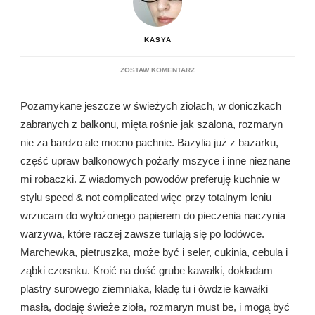
KASYA
DO
ZOSTAW KOMENTARZ
POWIDOKI
LATA
Pozamykane jeszcze w świeżych ziołach, w doniczkach
zabranych z balkonu, mięta rośnie jak szalona, rozmaryn
nie za bardzo ale mocno pachnie. Bazylia już z bazarku,
część upraw balkonowych pożarły mszyce i inne nieznane
mi robaczki. Z wiadomych powodów preferuję kuchnie w
stylu speed & not complicated więc przy totalnym leniu
wrzucam do wyłożonego papierem do pieczenia naczynia
warzywa, które raczej zawsze turlają się po lodówce.
Marchewka, pietruszka, może być i seler, cukinia, cebula i
ząbki czosnku. Kroić na dość grube kawałki, dokładam
plastry surowego ziemniaka, kładę tu i ówdzie kawałki
masła, dodaję świeże zioła, rozmaryn must be, i mogą być